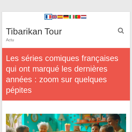
Tibarikan Tour
Actu
Les séries comiques françaises
qui ont marqué les dernières
années : zoom sur quelques
pépites