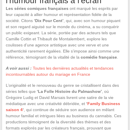
l’humour français à l’écran
Les séries comiques françaises
ont marqué les esprits par
leur capacité à allier humour et représentation fidèle de la
société. Citons
‘Dix Pour Cent’
, qui, avec son humour piquant
et son regard aiguisé sur le monde du cinéma, a su conquérir
un public exigeant. La série, portée par des acteurs tels que
Camille Cottin et Thibault de Montalembert, explore les
coulisses d’une agence artistique avec une verve et une
authenticité rarement égalées. Elle s’impose ainsi comme une
référence, témoignant de la vitalité de la
comédie française
.
A voir aussi :
Toutes les dernières actualités et tendances
incontournables autour du mariage en France
L’originalité et le renouveau du genre se cristallisent dans des
séries telles que
‘La Folle Histoire du Palmashow’
, où
Grégoire Ludig et David Marsais livrent une satire de la vie
médiatique avec une créativité débridée, et
‘
Family Business
saison 4
‘
, qui continue de séduire son audience en mêlant
humour familial et intrigues liées au business du cannabis. Ces
productions témoignent de la diversité des thèmes et des
formats explorés par les créateurs français, prouvant que